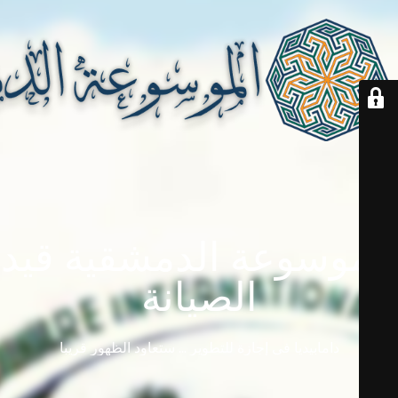
الموسوعة الدمشقية قيد
الصيانة
دامابيديا في إجازة للتطوير ... ستعاود الظهور قريباً