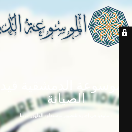
الموسوعة الدمشقية قيد
الصيانة
دامابيديا في إجازة للتطوير ... ستعاود الظهور قريباً