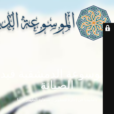
الموسوعة الدمشقية قيد
الصيانة
دامابيديا في إجازة للتطوير ... ستعاود الظهور قريباً