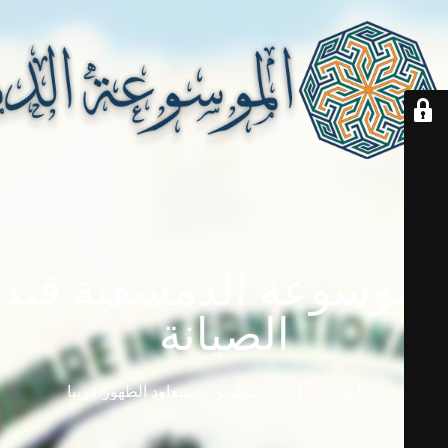
الموسوعة الدمشقية قيد
الصيانة
دامابيديا في إجازة للتطوير ... ستعاود الظهور قريباً