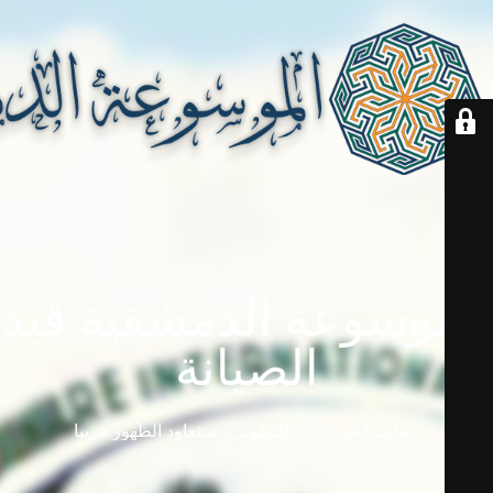
الموسوعة الدمشقية قيد
الصيانة
دامابيديا في إجازة للتطوير ... ستعاود الظهور قريباً