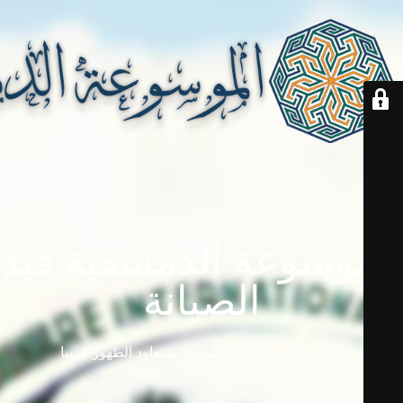
الموسوعة الدمشقية قيد
الصيانة
دامابيديا في إجازة للتطوير ... ستعاود الظهور قريباً