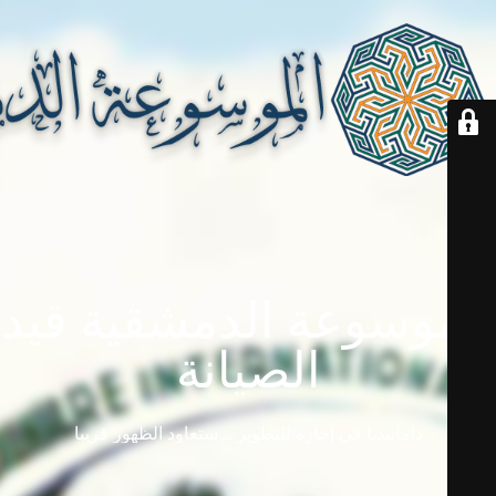
الموسوعة الدمشقية قيد
الصيانة
دامابيديا في إجازة للتطوير ... ستعاود الظهور قريباً