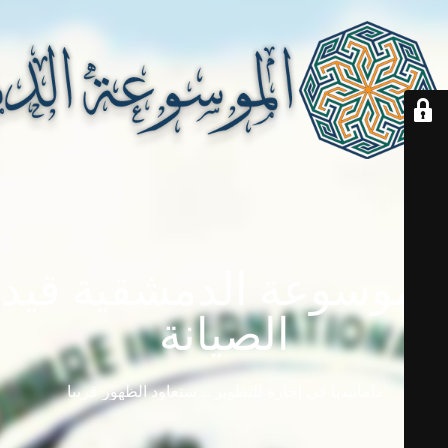
الموسوعة الدمشقية قيد
الصيانة
دامابيديا في إجازة للتطوير ... ستعاود الظهور قريباً