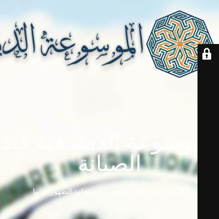
الموسوعة الدمشقية قيد
الصيانة
دامابيديا في إجازة للتطوير ... ستعاود الظهور قريباً