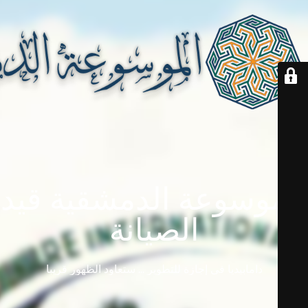
الموسوعة الدمشقية قيد
الصيانة
دامابيديا في إجازة للتطوير ... ستعاود الظهور قريباً