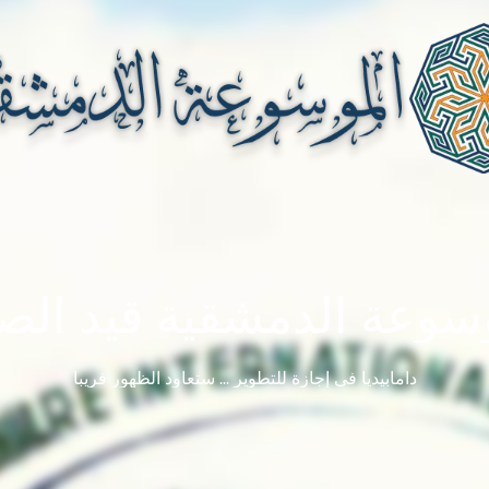
سوعة الدمشقية قيد الصي
دامابيديا في إجازة للتطوير ... ستعاود الظهور قريباً