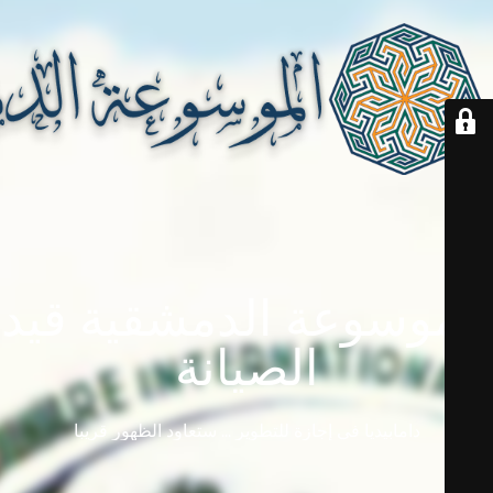
الموسوعة الدمشقية قيد
الصيانة
دامابيديا في إجازة للتطوير ... ستعاود الظهور قريباً