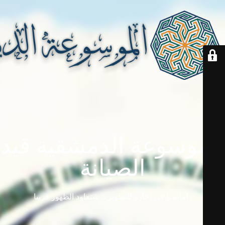
الموسوعة الدمشقية قيد
الصيانة
دامابيديا في إجازة للتطوير ... ستعاود الظهور قريباً