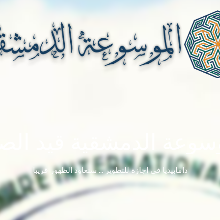
سوعة الدمشقية قيد الصي
دامابيديا في إجازة للتطوير ... ستعاود الظهور قريباً