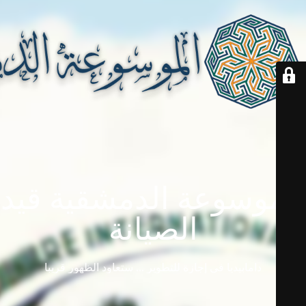
الموسوعة الدمشقية قيد
الصيانة
دامابيديا في إجازة للتطوير ... ستعاود الظهور قريباً