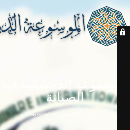
الموسوعة الدمشقية قيد
الصيانة
دامابيديا في إجازة للتطوير ... ستعاود الظهور قريباً