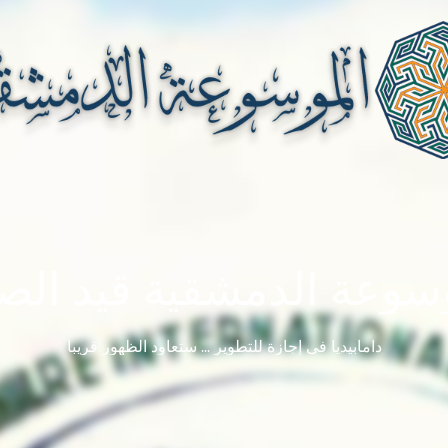
سوعة الدمشقية قيد الصي
دامابيديا في إجازة للتطوير ... ستعاود الظهور قريباً