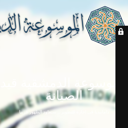
الموسوعة الدمشقية قيد
الصيانة
دامابيديا في إجازة للتطوير ... ستعاود الظهور قريباً