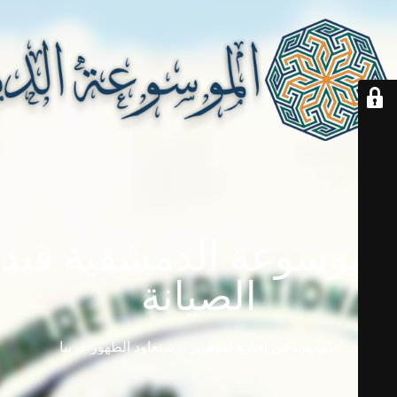
الموسوعة الدمشقية قيد
الصيانة
دامابيديا في إجازة للتطوير ... ستعاود الظهور قريباً