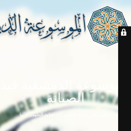
الموسوعة الدمشقية قيد
الصيانة
دامابيديا في إجازة للتطوير ... ستعاود الظهور قريباً