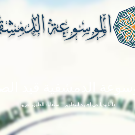
سوعة الدمشقية قيد الصي
دامابيديا في إجازة للتطوير ... ستعاود الظهور قريباً