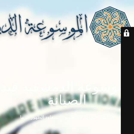
الموسوعة الدمشقية قيد
الصيانة
دامابيديا في إجازة للتطوير ... ستعاود الظهور قريباً