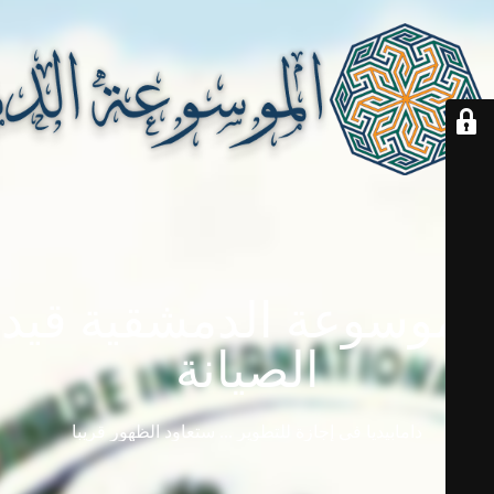
الموسوعة الدمشقية قيد
الصيانة
دامابيديا في إجازة للتطوير ... ستعاود الظهور قريباً