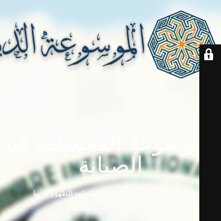
الموسوعة الدمشقية قيد
الصيانة
دامابيديا في إجازة للتطوير ... ستعاود الظهور قريباً