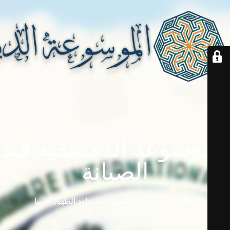
الموسوعة الدمشقية قيد
الصيانة
دامابيديا في إجازة للتطوير ... ستعاود الظهور قريباً