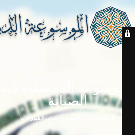
الموسوعة الدمشقية قيد
الصيانة
دامابيديا في إجازة للتطوير ... ستعاود الظهور قريباً