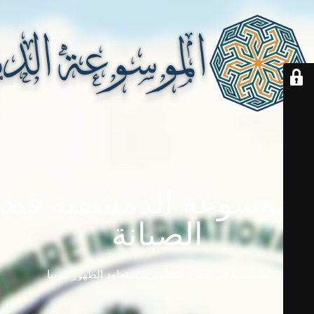
الموسوعة الدمشقية قيد
الصيانة
دامابيديا في إجازة للتطوير ... ستعاود الظهور قريباً