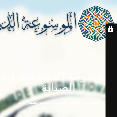
الموسوعة الدمشقية قيد
الصيانة
دامابيديا في إجازة للتطوير ... ستعاود الظهور قريباً