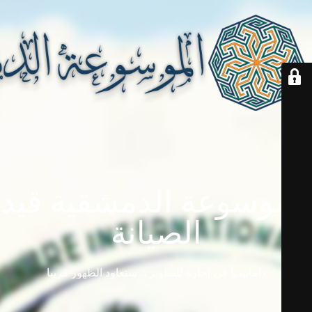
الموسوعة الدمشقية قيد
الصيانة
دامابيديا في إجازة للتطوير ... ستعاود الظهور قريباً