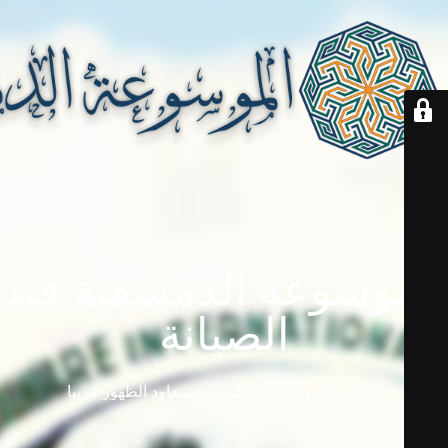
الموسوعة الدمشقية قيد
الصيانة
دامابيديا في إجازة للتطوير ... ستعاود الظهور قريباً