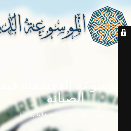
الموسوعة الدمشقية قيد
الصيانة
دامابيديا في إجازة للتطوير ... ستعاود الظهور قريباً