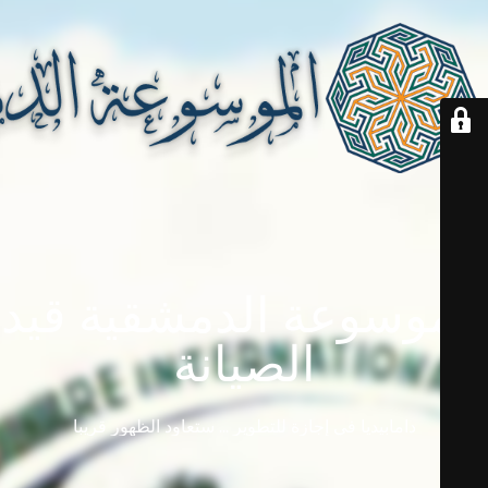
الموسوعة الدمشقية قيد
الصيانة
دامابيديا في إجازة للتطوير ... ستعاود الظهور قريباً