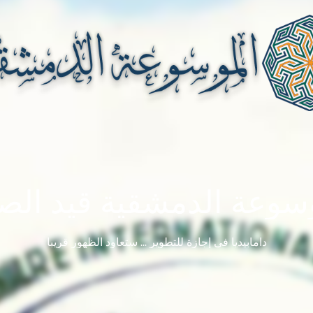
سوعة الدمشقية قيد الصي
دامابيديا في إجازة للتطوير ... ستعاود الظهور قريباً