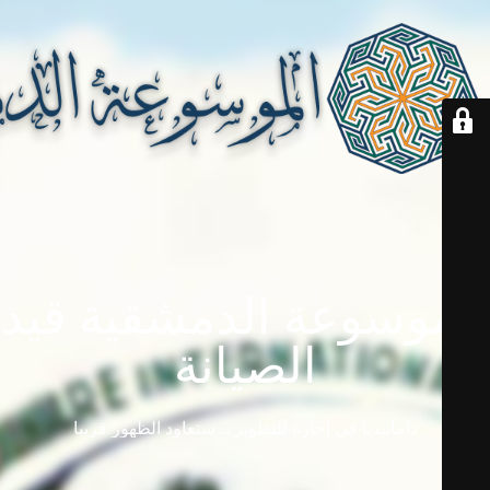
الموسوعة الدمشقية قيد
الصيانة
دامابيديا في إجازة للتطوير ... ستعاود الظهور قريباً