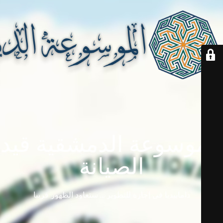
الموسوعة الدمشقية قيد
الصيانة
دامابيديا في إجازة للتطوير ... ستعاود الظهور قريباً