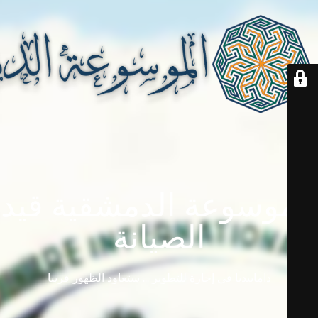
الموسوعة الدمشقية قيد
الصيانة
دامابيديا في إجازة للتطوير ... ستعاود الظهور قريباً