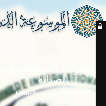
الموسوعة الدمشقية قيد
الصيانة
دامابيديا في إجازة للتطوير ... ستعاود الظهور قريباً