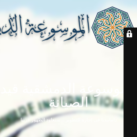
الموسوعة الدمشقية قيد
الصيانة
دامابيديا في إجازة للتطوير ... ستعاود الظهور قريباً