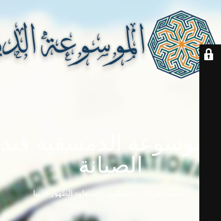
الموسوعة الدمشقية قيد
الصيانة
دامابيديا في إجازة للتطوير ... ستعاود الظهور قريباً