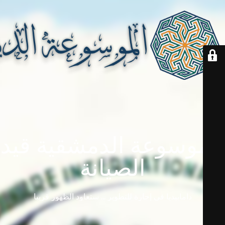
الموسوعة الدمشقية قيد
الصيانة
دامابيديا في إجازة للتطوير ... ستعاود الظهور قريباً