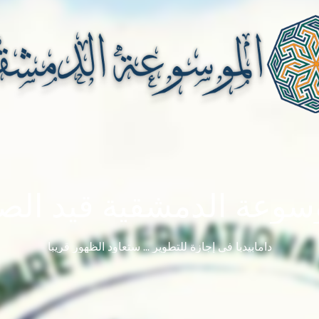
سوعة الدمشقية قيد الصي
دامابيديا في إجازة للتطوير ... ستعاود الظهور قريباً