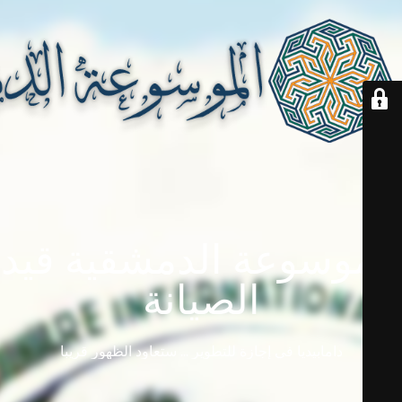
الموسوعة الدمشقية قيد
الصيانة
دامابيديا في إجازة للتطوير ... ستعاود الظهور قريباً