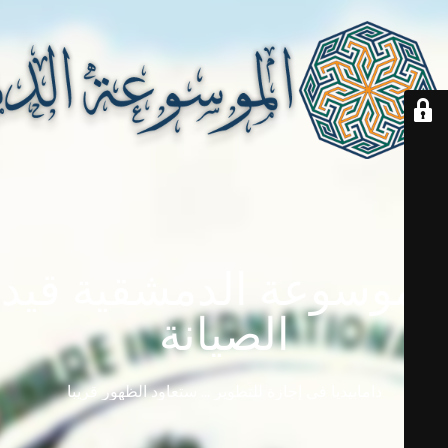
الموسوعة الدمشقية قيد
الصيانة
دامابيديا في إجازة للتطوير ... ستعاود الظهور قريباً