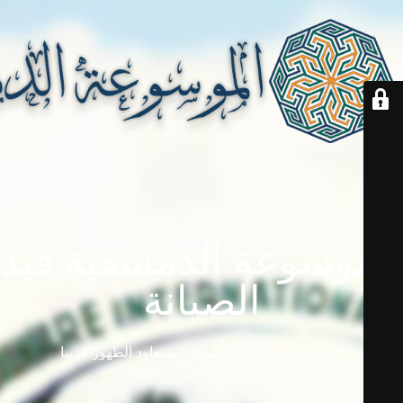
الموسوعة الدمشقية قيد
الصيانة
دامابيديا في إجازة للتطوير ... ستعاود الظهور قريباً