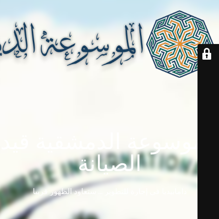
الموسوعة الدمشقية قيد
الصيانة
دامابيديا في إجازة للتطوير ... ستعاود الظهور قريباً