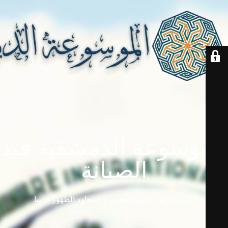
الموسوعة الدمشقية قيد
الصيانة
دامابيديا في إجازة للتطوير ... ستعاود الظهور قريباً