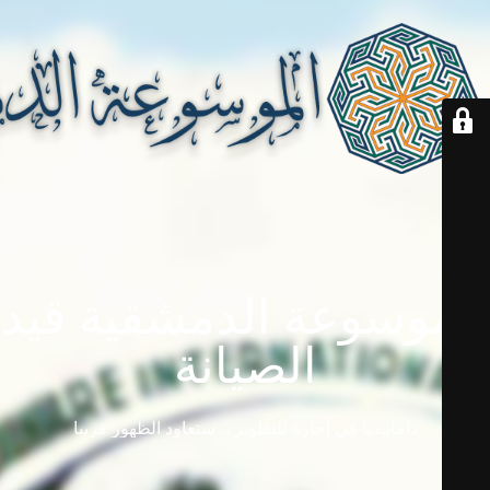
الموسوعة الدمشقية قيد
الصيانة
دامابيديا في إجازة للتطوير ... ستعاود الظهور قريباً