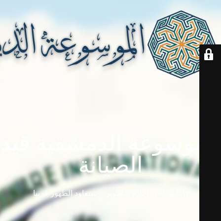
الموسوعة الدمشقية قيد
الصيانة
دامابيديا في إجازة للتطوير ... ستعاود الظهور قريباً