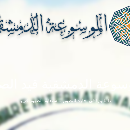
سوعة الدمشقية قيد الصي
دامابيديا في إجازة للتطوير ... ستعاود الظهور قريباً