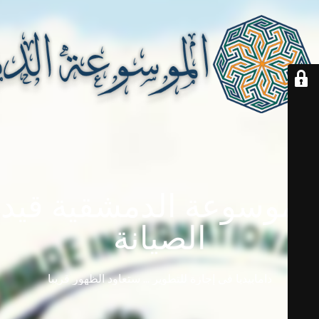
الموسوعة الدمشقية قيد
الصيانة
دامابيديا في إجازة للتطوير ... ستعاود الظهور قريباً